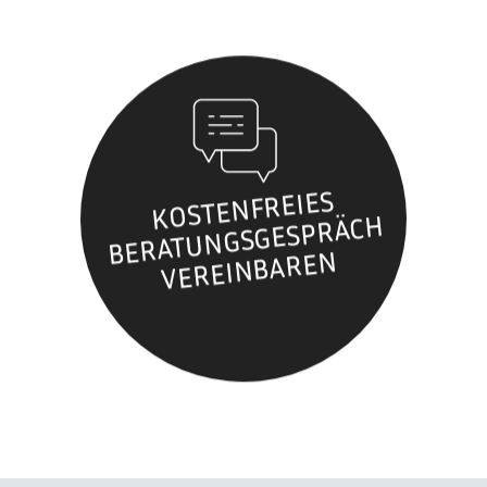
KOSTENFREIES
BERATUNGSGESPRÄCH
VEREINBAREN