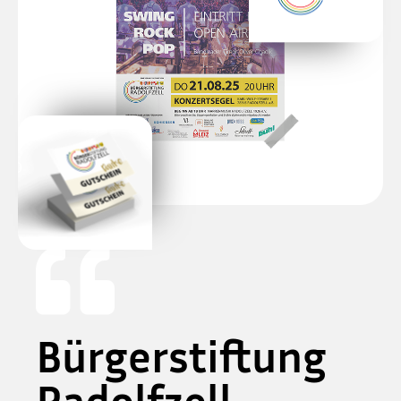
AND
L
Bürgerstiftung
Radolfzell