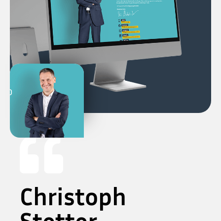
AND
Christoph
Stetter