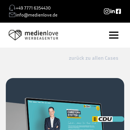
+49 7771 6354430
info@medienlove.de
zurück zu allen Cases